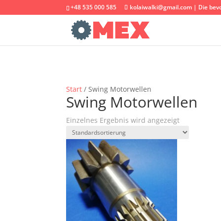
+48 535 000 585
kolaiwalki@gmail.com | Die bev
Start
/ Swing Motorwellen
Swing Motorwellen
Einzelnes Ergebnis wird angezeigt