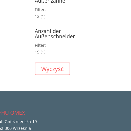
Außenzähne
Filter:
12
(1)
Anzahl der
Außenschneider
Filter:
19
(1)
Wyczyść
FHU OMEX
ul. Gnieźnieńska 19
62-300 Września