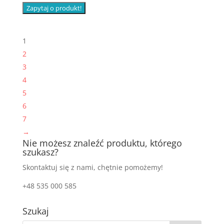
Zapytaj o produkt!
1
2
3
4
5
6
7
→
Nie możesz znaleźć produktu, którego
szukasz?
Skontaktuj się z nami, chętnie pomożemy!
+48 535 000 585
Szukaj