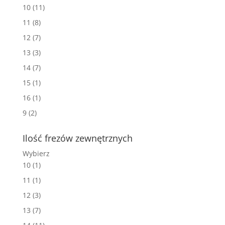
10
(11)
11
(8)
12
(7)
13
(3)
14
(7)
15
(1)
16
(1)
9
(2)
Ilość frezów zewnętrznych
Wybierz
10
(1)
11
(1)
12
(3)
13
(7)