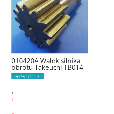
010420A Wałek silnika
obrotu Takeuchi TB014
Zapytaj o produkt!
1
2
3
→